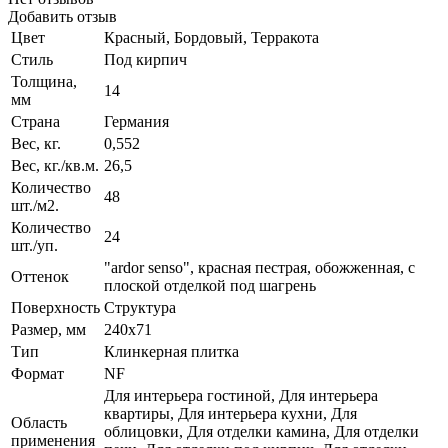
Добавить отзыв
Цвет
Красный, Бордовый, Терракота
Стиль
Под кирпич
Толщина,
14
мм
Страна
Германия
Вес, кг.
0,552
Вес, кг./кв.м.
26,5
Количество
48
шт./м2.
Количество
24
шт./уп.
"ardor senso", красная пестрая, обожженная, с
Оттенок
плоской отделкой под шагрень
Поверхность
Структура
Размер, мм
240x71
Тип
Клинкерная плитка
Формат
NF
Для интерьера гостиной, Для интерьера
квартиры, Для интерьера кухни, Для
Область
облицовки, Для отделки камина, Для отделки
применения