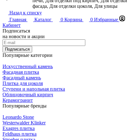
печи, Для отделки под кирпич, Для отделки
фасада, Для отделки цоколя, Для улицы
Назад к списку
Главная
Каталог
0
Корзина
0
Избранные
Кабинет
Подписаться
на новости и акции
Подписаться
Популярные категории
Искусственный камень
Фасадная плитка
Фасадный камень
Плитка для цоколя
Ступени и напольная плитка
Облицовочный кирпич
Керамогранит
Популярные бренды
Leonardo Stone
Westerwalder Klinker
Exagres плитка
Feldhaus плитка
Stroeher плитка