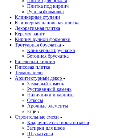
Плитка для цоколя
Плитка под кирпич
Ручная формовка
Клинкерные ступени
Клинкерная напольная плитка
Декоративная плитка
Керамогранит
Кирпич ручной формовки
Тротуарная брусчатка
Клинкерная брусчатка
Бетонная брусчатка
Ригельный кирпич
Гипсовая плитка
Термопанели
Архитектурный декор
Замковый камень
Рустованный камень
Наличники и карнизы
Откосы
Арочные элементы
Еще
Строительные смеси
Кладочные растворы и смеси
Затирки для швов
Штукатурка