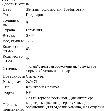
Добавить отзыв
Цвет
Желтый, Золотистый, Графитовый
Стиль
Под кирпич
Толщина,
9
мм
Страна
Германия
Вес, кг.
0,365
Вес, кг./кв.м.
17,5
Количество
48
шт./м2.
Количество
48
шт./уп.
"nolani", пестрая обожженная, "структура
Оттенок
формбек" угольный нагар
Поверхность
Структура
Размер, мм
240x71
Тип
Клинкерная плитка
Формат
NF
Для интерьера гостиной, Для интерьера
квартиры, Для интерьера кухни, Для
Область
облицовки, Для отделки камина, Для отделки
применения