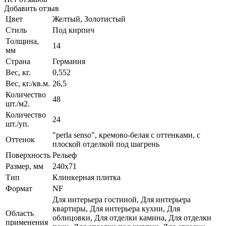
Добавить отзыв
Цвет
Желтый, Золотистый
Стиль
Под кирпич
Толщина,
14
мм
Страна
Германия
Вес, кг.
0,552
Вес, кг./кв.м.
26,5
Количество
48
шт./м2.
Количество
24
шт./уп.
"perla senso", кремово-белая с оттенками, с
Оттенок
плоской отделкой под шагрень
Поверхность
Рельеф
Размер, мм
240x71
Тип
Клинкерная плитка
Формат
NF
Для интерьера гостиной, Для интерьера
квартиры, Для интерьера кухни, Для
Область
облицовки, Для отделки камина, Для отделки
применения