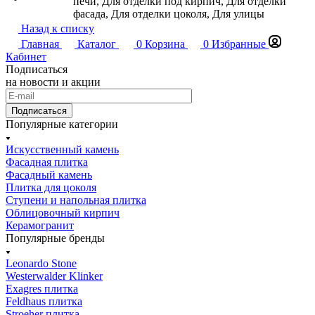
печи, Для отделки под кирпич, Для отделки
фасада, Для отделки цоколя, Для улицы
Назад к списку
Главная
Каталог
0
Корзина
0
Избранные
Кабинет
Подписаться
на новости и акции
Подписаться
Популярные категории
Искусственный камень
Фасадная плитка
Фасадный камень
Плитка для цоколя
Ступени и напольная плитка
Облицовочный кирпич
Керамогранит
Популярные бренды
Leonardo Stone
Westerwalder Klinker
Exagres плитка
Feldhaus плитка
Stroeher плитка