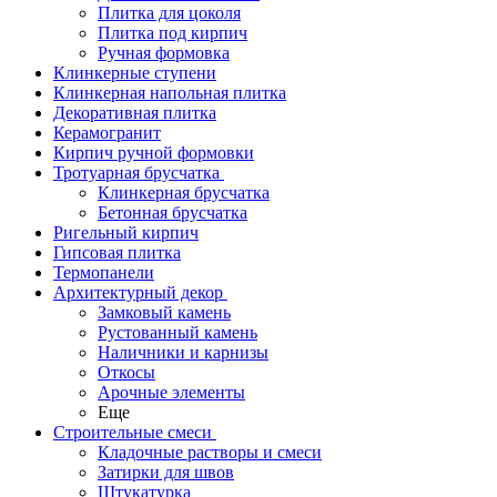
Плитка для цоколя
Плитка под кирпич
Ручная формовка
Клинкерные ступени
Клинкерная напольная плитка
Декоративная плитка
Керамогранит
Кирпич ручной формовки
Тротуарная брусчатка
Клинкерная брусчатка
Бетонная брусчатка
Ригельный кирпич
Гипсовая плитка
Термопанели
Архитектурный декор
Замковый камень
Рустованный камень
Наличники и карнизы
Откосы
Арочные элементы
Еще
Строительные смеси
Кладочные растворы и смеси
Затирки для швов
Штукатурка