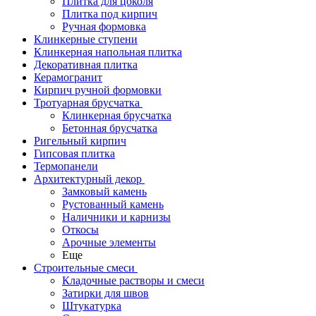
Плитка для цоколя
Плитка под кирпич
Ручная формовка
Клинкерные ступени
Клинкерная напольная плитка
Декоративная плитка
Керамогранит
Кирпич ручной формовки
Тротуарная брусчатка
Клинкерная брусчатка
Бетонная брусчатка
Ригельный кирпич
Гипсовая плитка
Термопанели
Архитектурный декор
Замковый камень
Рустованный камень
Наличники и карнизы
Откосы
Арочные элементы
Еще
Строительные смеси
Кладочные растворы и смеси
Затирки для швов
Штукатурка