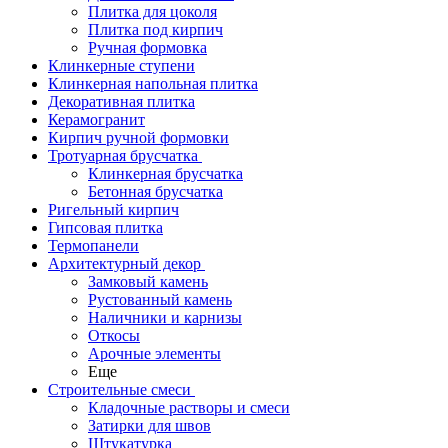
Плитка для цоколя
Плитка под кирпич
Ручная формовка
Клинкерные ступени
Клинкерная напольная плитка
Декоративная плитка
Керамогранит
Кирпич ручной формовки
Тротуарная брусчатка
Клинкерная брусчатка
Бетонная брусчатка
Ригельный кирпич
Гипсовая плитка
Термопанели
Архитектурный декор
Замковый камень
Рустованный камень
Наличники и карнизы
Откосы
Арочные элементы
Еще
Строительные смеси
Кладочные растворы и смеси
Затирки для швов
Штукатурка