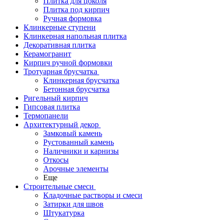
Плитка для цоколя
Плитка под кирпич
Ручная формовка
Клинкерные ступени
Клинкерная напольная плитка
Декоративная плитка
Керамогранит
Кирпич ручной формовки
Тротуарная брусчатка
Клинкерная брусчатка
Бетонная брусчатка
Ригельный кирпич
Гипсовая плитка
Термопанели
Архитектурный декор
Замковый камень
Рустованный камень
Наличники и карнизы
Откосы
Арочные элементы
Еще
Строительные смеси
Кладочные растворы и смеси
Затирки для швов
Штукатурка