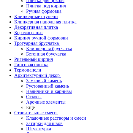
Плитка для цоколя
Плитка под кирпич
Ручная формовка
Клинкерные ступени
Клинкерная напольная плитка
Декоративная плитка
Керамогранит
Кирпич ручной формовки
Тротуарная брусчатка
Клинкерная брусчатка
Бетонная брусчатка
Ригельный кирпич
Гипсовая плитка
Термопанели
Архитектурный декор
Замковый камень
Рустованный камень
Наличники и карнизы
Откосы
Арочные элементы
Еще
Строительные смеси
Кладочные растворы и смеси
Затирки для швов
Штукатурка