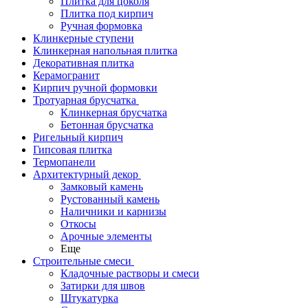
Плитка для цоколя
Плитка под кирпич
Ручная формовка
Клинкерные ступени
Клинкерная напольная плитка
Декоративная плитка
Керамогранит
Кирпич ручной формовки
Тротуарная брусчатка
Клинкерная брусчатка
Бетонная брусчатка
Ригельный кирпич
Гипсовая плитка
Термопанели
Архитектурный декор
Замковый камень
Рустованный камень
Наличники и карнизы
Откосы
Арочные элементы
Еще
Строительные смеси
Кладочные растворы и смеси
Затирки для швов
Штукатурка