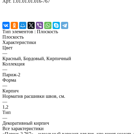
Арт.
1.01.01.01.016-767
Тип элементов :
Плоскость
Плоскость
Характеристики
Цвет
—
Красный, Бордовый, Кирпичный
Коллекция
—
Париж-2
Форма
—
Кирпич
Норматив расшивки швов, см.
—
1,2
Тип
—
Декоративный кирпич
Все характеристики
«Париж-2 767» – идеальный вариант для тех, кто хочет создать