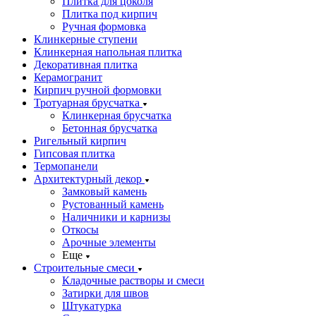
Плитка для цоколя
Плитка под кирпич
Ручная формовка
Клинкерные ступени
Клинкерная напольная плитка
Декоративная плитка
Керамогранит
Кирпич ручной формовки
Тротуарная брусчатка
Клинкерная брусчатка
Бетонная брусчатка
Ригельный кирпич
Гипсовая плитка
Термопанели
Архитектурный декор
Замковый камень
Рустованный камень
Наличники и карнизы
Откосы
Арочные элементы
Еще
Строительные смеси
Кладочные растворы и смеси
Затирки для швов
Штукатурка