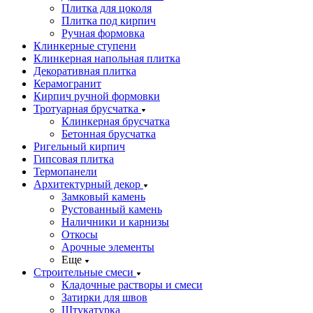
Плитка для цоколя
Плитка под кирпич
Ручная формовка
Клинкерные ступени
Клинкерная напольная плитка
Декоративная плитка
Керамогранит
Кирпич ручной формовки
Тротуарная брусчатка
Клинкерная брусчатка
Бетонная брусчатка
Ригельный кирпич
Гипсовая плитка
Термопанели
Архитектурный декор
Замковый камень
Рустованный камень
Наличники и карнизы
Откосы
Арочные элементы
Еще
Строительные смеси
Кладочные растворы и смеси
Затирки для швов
Штукатурка