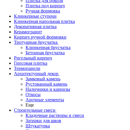
Плитка для цоколя
Плитка под кирпич
Ручная формовка
Клинкерные ступени
Клинкерная напольная плитка
Декоративная плитка
Керамогранит
Кирпич ручной формовки
Тротуарная брусчатка
Клинкерная брусчатка
Бетонная брусчатка
Ригельный кирпич
Гипсовая плитка
Термопанели
Архитектурный декор
Замковый камень
Рустованный камень
Наличники и карнизы
Откосы
Арочные элементы
Еще
Строительные смеси
Кладочные растворы и смеси
Затирки для швов
Штукатурка