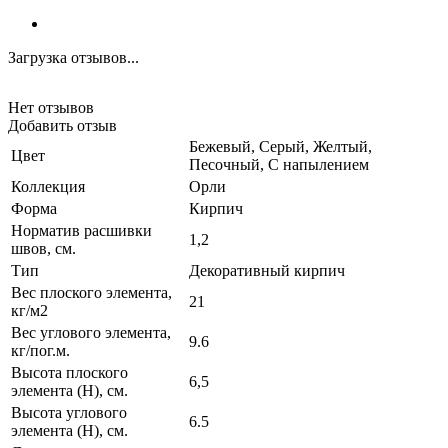
Загрузка отзывов...
Нет отзывов
Добавить отзыв
Бежевый, Серый, Желтый,
Цвет
Песочный, С напылением
Коллекция
Орли
Форма
Кирпич
Норматив расшивки
1,2
швов, см.
Тип
Декоративный кирпич
Вес плоского элемента,
21
кг/м2
Вес углового элемента,
9.6
кг/пог.м.
Высота плоского
6,5
элемента (H), см.
Высота углового
6.5
элемента (H), см.