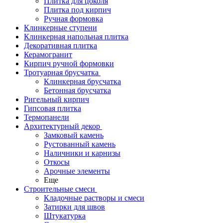
Плитка для цоколя
Плитка под кирпич
Ручная формовка
Клинкерные ступени
Клинкерная напольная плитка
Декоративная плитка
Керамогранит
Кирпич ручной формовки
Тротуарная брусчатка
Клинкерная брусчатка
Бетонная брусчатка
Ригельный кирпич
Гипсовая плитка
Термопанели
Архитектурный декор
Замковый камень
Рустованный камень
Наличники и карнизы
Откосы
Арочные элементы
Еще
Строительные смеси
Кладочные растворы и смеси
Затирки для швов
Штукатурка