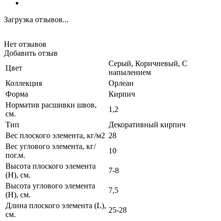
Загрузка отзывов...
Нет отзывов
Добавить отзыв
Серый, Коричневый, С
Цвет
напылением
Коллекция
Орлеан
Форма
Кирпич
Норматив расшивки швов,
1,2
см.
Тип
Декоративный кирпич
Вес плоского элемента, кг/м2
28
Вес углового элемента, кг/
10
пог.м.
Высота плоского элемента
7-8
(H), см.
Высота углового элемента
7,5
(H), см.
Длина плоского элемента (L),
25-28
см.