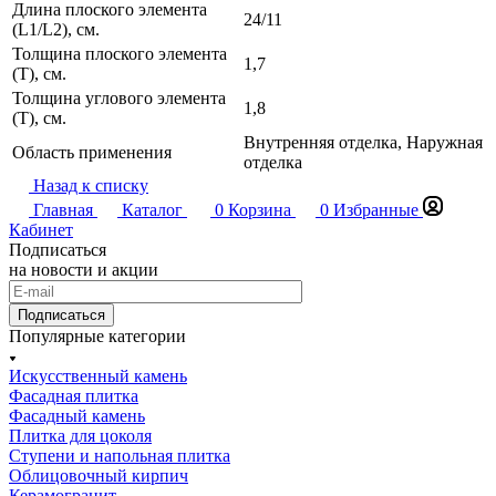
Длина плоского элемента
24/11
(L1/L2), см.
Толщина плоского элемента
1,7
(T), см.
Толщина углового элемента
1,8
(T), см.
Внутренняя отделка, Наружная
Область применения
отделка
Назад к списку
Главная
Каталог
0
Корзина
0
Избранные
Кабинет
Подписаться
на новости и акции
Подписаться
Популярные категории
Искусственный камень
Фасадная плитка
Фасадный камень
Плитка для цоколя
Ступени и напольная плитка
Облицовочный кирпич
Керамогранит