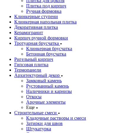
Плитка для цоколя
Плитка под кирпич
Ручная формовка
Клинкерные ступени
Клинкерная напольная плитка
Декоративная плитка
Керамогранит
Кирпич ручной формовки
Тротуарная брусчатка
Клинкерная брусчатка
Бетонная брусчатка
Ригельный кирпич
Гипсовая плитка
Термопанели
Архитектурный декор
Замковый камень
Рустованный камень
Наличники и карнизы
Откосы
Арочные элементы
Еще
Строительные смеси
Кладочные растворы и смеси
Затирки для швов
Штукатурка