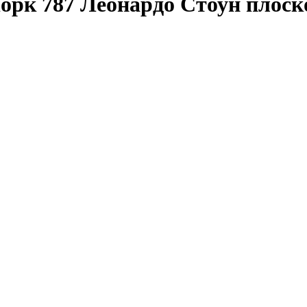
рк 787 Леонардо Стоун плоск