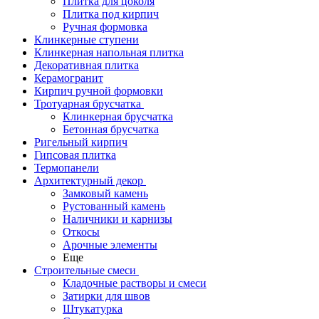
Плитка для цоколя
Плитка под кирпич
Ручная формовка
Клинкерные ступени
Клинкерная напольная плитка
Декоративная плитка
Керамогранит
Кирпич ручной формовки
Тротуарная брусчатка
Клинкерная брусчатка
Бетонная брусчатка
Ригельный кирпич
Гипсовая плитка
Термопанели
Архитектурный декор
Замковый камень
Рустованный камень
Наличники и карнизы
Откосы
Арочные элементы
Еще
Строительные смеси
Кладочные растворы и смеси
Затирки для швов
Штукатурка