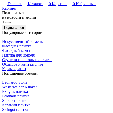
Главная
Каталог
0
Корзина
0
Избранные
Кабинет
Подписаться
на новости и акции
Подписаться
Популярные категории
Искусственный камень
Фасадная плитка
Фасадный камень
Плитка для цоколя
Ступени и напольная плитка
Облицовочный кирпич
Керамогранит
Популярные бренды
Leonardo Stone
Westerwalder Klinker
Exagres плитка
Feldhaus плитка
Stroeher плитка
Керамин плитка
Steingot плитка