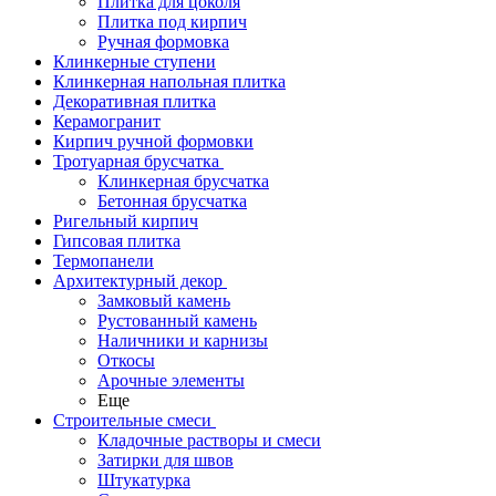
Плитка для цоколя
Плитка под кирпич
Ручная формовка
Клинкерные ступени
Клинкерная напольная плитка
Декоративная плитка
Керамогранит
Кирпич ручной формовки
Тротуарная брусчатка
Клинкерная брусчатка
Бетонная брусчатка
Ригельный кирпич
Гипсовая плитка
Термопанели
Архитектурный декор
Замковый камень
Рустованный камень
Наличники и карнизы
Откосы
Арочные элементы
Еще
Строительные смеси
Кладочные растворы и смеси
Затирки для швов
Штукатурка