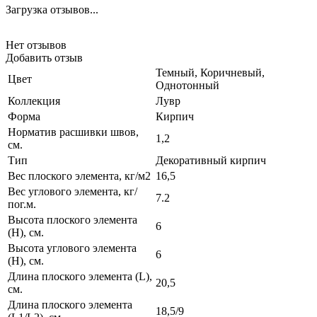
Загрузка отзывов...
Нет отзывов
Добавить отзыв
Темный, Коричневый,
Цвет
Однотонный
Коллекция
Лувр
Форма
Кирпич
Норматив расшивки швов,
1,2
см.
Тип
Декоративный кирпич
Вес плоского элемента, кг/м2
16,5
Вес углового элемента, кг/
7.2
пог.м.
Высота плоского элемента
6
(H), см.
Высота углового элемента
6
(H), см.
Длина плоского элемента (L),
20,5
см.
Длина плоского элемента
18,5/9