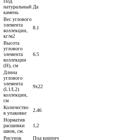
Под
натуральный
Да
камень
Вес углового
элемента
8.1
коллекции,
кг/м2
Высота
углового
элемента
6.5
коллекции
(H), см
Длина
углового
элемента
9х22
(L1/L2)
коллекции,
см
Количество
2.46
в упаковке
Норматив
расшивки
1,2
швов, см.
Рисунок
Под кирпич