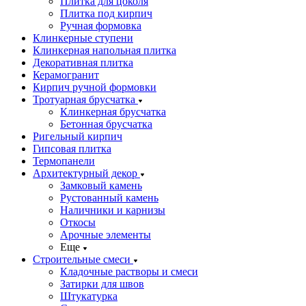
Плитка для цоколя
Плитка под кирпич
Ручная формовка
Клинкерные ступени
Клинкерная напольная плитка
Декоративная плитка
Керамогранит
Кирпич ручной формовки
Тротуарная брусчатка
Клинкерная брусчатка
Бетонная брусчатка
Ригельный кирпич
Гипсовая плитка
Термопанели
Архитектурный декор
Замковый камень
Рустованный камень
Наличники и карнизы
Откосы
Арочные элементы
Еще
Строительные смеси
Кладочные растворы и смеси
Затирки для швов
Штукатурка