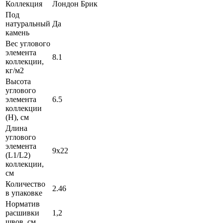
Коллекция
Лондон Брик
Под
натуральный
Да
камень
Вес углового
элемента
8.1
коллекции,
кг/м2
Высота
углового
элемента
6.5
коллекции
(H), см
Длина
углового
элемента
9х22
(L1/L2)
коллекции,
см
Количество
2.46
в упаковке
Норматив
расшивки
1,2
швов, см.