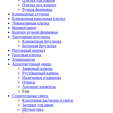
Плитка для цоколя
Плитка под кирпич
Ручная формовка
Клинкерные ступени
Клинкерная напольная плитка
Декоративная плитка
Керамогранит
Кирпич ручной формовки
Тротуарная брусчатка
Клинкерная брусчатка
Бетонная брусчатка
Ригельный кирпич
Гипсовая плитка
Термопанели
Архитектурный декор
Замковый камень
Рустованный камень
Наличники и карнизы
Откосы
Арочные элементы
Еще
Строительные смеси
Кладочные растворы и смеси
Затирки для швов
Штукатурка