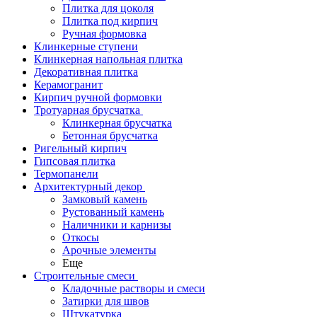
Плитка для цоколя
Плитка под кирпич
Ручная формовка
Клинкерные ступени
Клинкерная напольная плитка
Декоративная плитка
Керамогранит
Кирпич ручной формовки
Тротуарная брусчатка
Клинкерная брусчатка
Бетонная брусчатка
Ригельный кирпич
Гипсовая плитка
Термопанели
Архитектурный декор
Замковый камень
Рустованный камень
Наличники и карнизы
Откосы
Арочные элементы
Еще
Строительные смеси
Кладочные растворы и смеси
Затирки для швов
Штукатурка