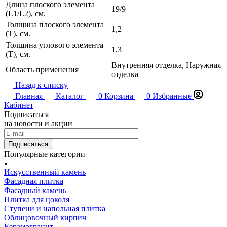
Длина плоского элемента
19/9
(L1/L2), см.
Толщина плоского элемента
1,2
(T), см.
Толщина углового элемента
1,3
(T), см.
Внутренняя отделка, Наружная
Область применения
отделка
Назад к списку
Главная
Каталог
0
Корзина
0
Избранные
Кабинет
Подписаться
на новости и акции
Подписаться
Популярные категории
Искусственный камень
Фасадная плитка
Фасадный камень
Плитка для цоколя
Ступени и напольная плитка
Облицовочный кирпич
Керамогранит