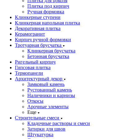
Плитка для цоколя
Плитка под кирпич
Ручная формовка
Клинкерные ступени
Клинкерная напольная плитка
Декоративная плитка
Керамогранит
Кирпич ручной формовки
Тротуарная брусчатка
Клинкерная брусчатка
Бетонная брусчатка
Ригельный кирпич
Гипсовая плитка
Термопанели
Архитектурный декор
Замковый камень
Рустованный камень
Наличники и карнизы
Откосы
Арочные элементы
Еще
Строительные смеси
Кладочные растворы и смеси
Затирки для швов
Штукатурка