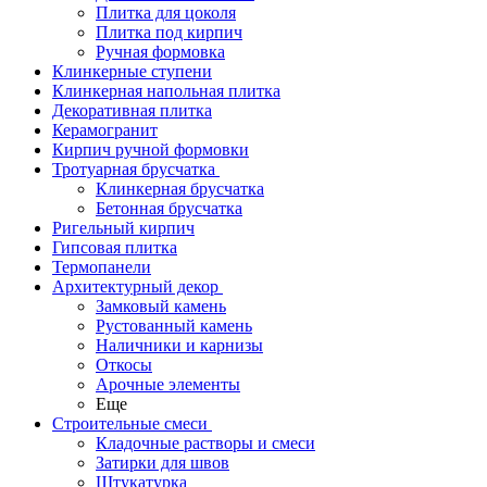
Плитка для цоколя
Плитка под кирпич
Ручная формовка
Клинкерные ступени
Клинкерная напольная плитка
Декоративная плитка
Керамогранит
Кирпич ручной формовки
Тротуарная брусчатка
Клинкерная брусчатка
Бетонная брусчатка
Ригельный кирпич
Гипсовая плитка
Термопанели
Архитектурный декор
Замковый камень
Рустованный камень
Наличники и карнизы
Откосы
Арочные элементы
Еще
Строительные смеси
Кладочные растворы и смеси
Затирки для швов
Штукатурка