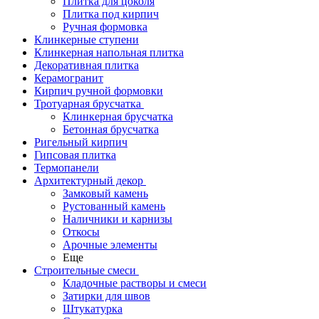
Плитка для цоколя
Плитка под кирпич
Ручная формовка
Клинкерные ступени
Клинкерная напольная плитка
Декоративная плитка
Керамогранит
Кирпич ручной формовки
Тротуарная брусчатка
Клинкерная брусчатка
Бетонная брусчатка
Ригельный кирпич
Гипсовая плитка
Термопанели
Архитектурный декор
Замковый камень
Рустованный камень
Наличники и карнизы
Откосы
Арочные элементы
Еще
Строительные смеси
Кладочные растворы и смеси
Затирки для швов
Штукатурка