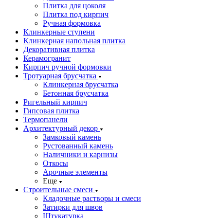
Плитка для цоколя
Плитка под кирпич
Ручная формовка
Клинкерные ступени
Клинкерная напольная плитка
Декоративная плитка
Керамогранит
Кирпич ручной формовки
Тротуарная брусчатка
Клинкерная брусчатка
Бетонная брусчатка
Ригельный кирпич
Гипсовая плитка
Термопанели
Архитектурный декор
Замковый камень
Рустованный камень
Наличники и карнизы
Откосы
Арочные элементы
Еще
Строительные смеси
Кладочные растворы и смеси
Затирки для швов
Штукатурка