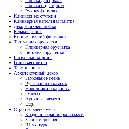
Плитка для цоколя
Плитка под кирпич
Ручная формовка
Клинкерные ступени
Клинкерная напольная плитка
Декоративная плитка
Керамогранит
Кирпич ручной формовки
Тротуарная брусчатка
Клинкерная брусчатка
Бетонная брусчатка
Ригельный кирпич
Гипсовая плитка
Термопанели
Архитектурный декор
Замковый камень
Рустованный камень
Наличники и карнизы
Откосы
Арочные элементы
Еще
Строительные смеси
Кладочные растворы и смеси
Затирки для швов
Штукатурка