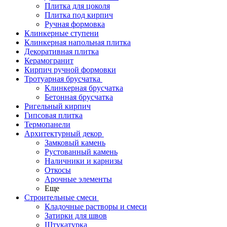
Плитка для цоколя
Плитка под кирпич
Ручная формовка
Клинкерные ступени
Клинкерная напольная плитка
Декоративная плитка
Керамогранит
Кирпич ручной формовки
Тротуарная брусчатка
Клинкерная брусчатка
Бетонная брусчатка
Ригельный кирпич
Гипсовая плитка
Термопанели
Архитектурный декор
Замковый камень
Рустованный камень
Наличники и карнизы
Откосы
Арочные элементы
Еще
Строительные смеси
Кладочные растворы и смеси
Затирки для швов
Штукатурка