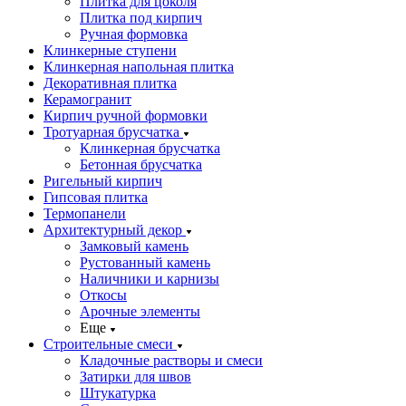
Плитка для цоколя
Плитка под кирпич
Ручная формовка
Клинкерные ступени
Клинкерная напольная плитка
Декоративная плитка
Керамогранит
Кирпич ручной формовки
Тротуарная брусчатка
Клинкерная брусчатка
Бетонная брусчатка
Ригельный кирпич
Гипсовая плитка
Термопанели
Архитектурный декор
Замковый камень
Рустованный камень
Наличники и карнизы
Откосы
Арочные элементы
Еще
Строительные смеси
Кладочные растворы и смеси
Затирки для швов
Штукатурка