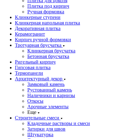
Плитка для цоколя
Плитка под кирпич
Ручная формовка
Клинкерные ступени
Клинкерная напольная плитка
Декоративная плитка
Керамогранит
Кирпич ручной формовки
Тротуарная брусчатка
Клинкерная брусчатка
Бетонная брусчатка
Ригельный кирпич
Гипсовая плитка
Термопанели
Архитектурный декор
Замковый камень
Рустованный камень
Наличники и карнизы
Откосы
Арочные элементы
Еще
Строительные смеси
Кладочные растворы и смеси
Затирки для швов
Штукатурка