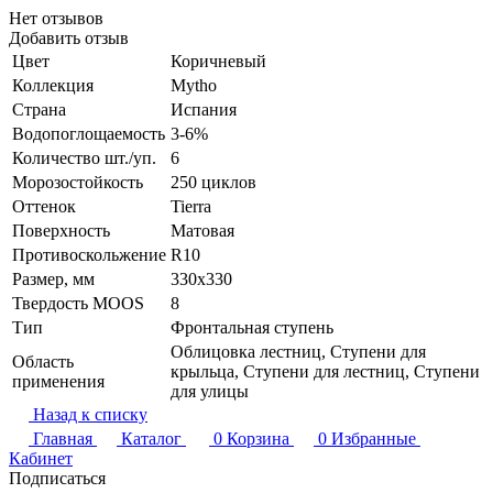
Нет отзывов
Добавить отзыв
Цвет
Коричневый
Коллекция
Mytho
Страна
Испания
Водопоглощаемость
3-6%
Количество шт./уп.
6
Морозостойкость
250 циклов
Оттенок
Tierra
Поверхность
Матовая
Противоскольжение
R10
Размер, мм
330x330
Твердость MOOS
8
Тип
Фронтальная ступень
Облицовка лестниц, Ступени для
Область
крыльца, Ступени для лестниц, Ступени
применения
для улицы
Назад к списку
Главная
Каталог
0
Корзина
0
Избранные
Кабинет
Подписаться