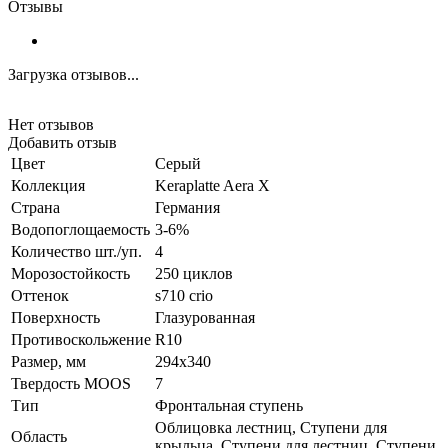
Отзывы
Загрузка отзывов...
Нет отзывов
Добавить отзыв
Цвет
Серый
Коллекция
Keraplatte Aera X
Страна
Германия
Водопоглощаемость
3-6%
Количество шт./уп.
4
Морозостойкость
250 циклов
Оттенок
s710 crio
Поверхность
Глазурованная
Противоскольжение
R10
Размер, мм
294x340
Твердость MOOS
7
Тип
Фронтальная ступень
Облицовка лестниц, Ступени для
Область
крыльца, Ступени для лестниц, Ступени