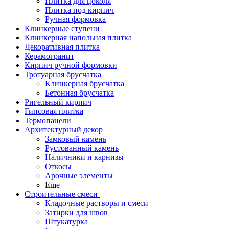
Плитка для цоколя
Плитка под кирпич
Ручная формовка
Клинкерные ступени
Клинкерная напольная плитка
Декоративная плитка
Керамогранит
Кирпич ручной формовки
Тротуарная брусчатка
Клинкерная брусчатка
Бетонная брусчатка
Ригельный кирпич
Гипсовая плитка
Термопанели
Архитектурный декор
Замковый камень
Рустованный камень
Наличники и карнизы
Откосы
Арочные элементы
Еще
Строительные смеси
Кладочные растворы и смеси
Затирки для швов
Штукатурка