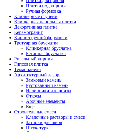
Плитка для цоколя
Плитка под кирпич
Ручная формовка
Клинкерные ступени
Клинкерная напольная плитка
Декоративная плитка
Керамогранит
Кирпич ручной формовки
Тротуарная брусчатка
Клинкерная брусчатка
Бетонная брусчатка
Ригельный кирпич
Гипсовая плитка
Термопанели
Архитектурный декор
Замковый камень
Рустованный камень
Наличники и карнизы
Откосы
Арочные элементы
Еще
Строительные смеси
Кладочные растворы и смеси
Затирки для швов
Штукатурка