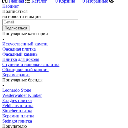
Главная
Каталог
0
Корзина
0
Избранные
Кабинет
Подписаться
на новости и акции
Подписаться
Популярные категории
Искусственный камень
Фасадная плитка
Фасадный камень
Плитка для цоколя
Ступени и напольная плитка
Облицовочный кирпич
Керамогранит
Популярные бренды
Leonardo Stone
Westerwalder Klinker
Exagres плитка
Feldhaus плитка
Stroeher плитка
Керамин плитка
Steingot плитка
Покупателю