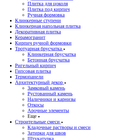
Плитка для цоколя
Плитка под кирпич
Ручная формовка
Клинкерные ступени
Клинкерная напольная плитка
Декоративная плитка
Керамогранит
Кирпич ручной формовки
Тротуарная брусчатка
Клинкерная брусчатка
Бетонная брусчатка
Ригельный кирпич
Гипсовая плитка
Термопанели
Архитектурный декор
Замковый камень
Рустованный камень
Наличники и карнизы
Откосы
Арочные элементы
Еще
Строительные смеси
Кладочные растворы и смеси
Затирки для швов
Штукатурка