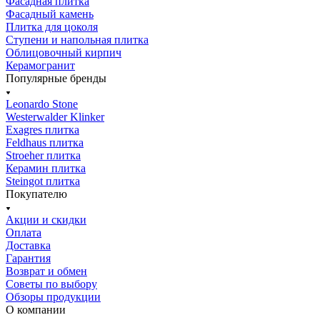
Фасадная плитка
Фасадный камень
Плитка для цоколя
Ступени и напольная плитка
Облицовочный кирпич
Керамогранит
Популярные бренды
Leonardo Stone
Westerwalder Klinker
Exagres плитка
Feldhaus плитка
Stroeher плитка
Керамин плитка
Steingot плитка
Покупателю
Акции и скидки
Оплата
Доставка
Гарантия
Возврат и обмен
Советы по выбору
Обзоры продукции
О компании