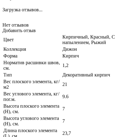
Загрузка отзывов...
Нет отзывов
Добавить отзыв
Кирпичный, Красный, С
Цвет
напылением, Рыжий
Коллекция
Дижон
Форма
Кирпич
Норматив расшивки швов,
1,2
см.
Тип
Декоративный кирпич
Вес плоского элемента, кг/
21
м2
Вес углового элемента, кг/
9.6
пог.м.
Высота плоского элемента
7
(H), см.
Высота углового элемента
7
(H), см.
Длина плоского элемента
23,7
(L), см.