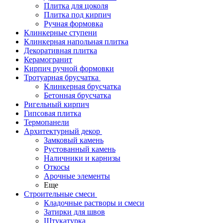
Плитка для цоколя
Плитка под кирпич
Ручная формовка
Клинкерные ступени
Клинкерная напольная плитка
Декоративная плитка
Керамогранит
Кирпич ручной формовки
Тротуарная брусчатка
Клинкерная брусчатка
Бетонная брусчатка
Ригельный кирпич
Гипсовая плитка
Термопанели
Архитектурный декор
Замковый камень
Рустованный камень
Наличники и карнизы
Откосы
Арочные элементы
Еще
Строительные смеси
Кладочные растворы и смеси
Затирки для швов
Штукатурка