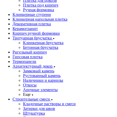
Плитка для цоколя
Плитка под кирпич
Ручная формовка
Клинкерные ступени
Клинкерная напольная плитка
Декоративная плитка
Керамогранит
Кирпич ручной формовки
Тротуарная брусчатка
Клинкерная брусчатка
Бетонная брусчатка
Ригельный кирпич
Гипсовая плитка
Термопанели
Архитектурный декор
Замковый камень
Рустованный камень
Наличники и карнизы
Откосы
Арочные элементы
Еще
Строительные смеси
Кладочные растворы и смеси
Затирки для швов
Штукатурка