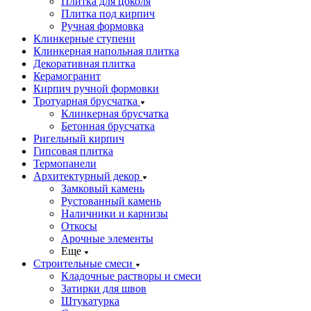
Плитка для цоколя
Плитка под кирпич
Ручная формовка
Клинкерные ступени
Клинкерная напольная плитка
Декоративная плитка
Керамогранит
Кирпич ручной формовки
Тротуарная брусчатка
Клинкерная брусчатка
Бетонная брусчатка
Ригельный кирпич
Гипсовая плитка
Термопанели
Архитектурный декор
Замковый камень
Рустованный камень
Наличники и карнизы
Откосы
Арочные элементы
Еще
Строительные смеси
Кладочные растворы и смеси
Затирки для швов
Штукатурка