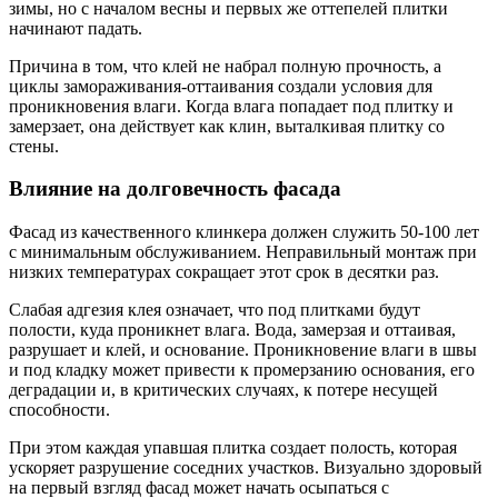
зимы, но с началом весны и первых же оттепелей плитки
начинают падать.
Причина в том, что клей не набрал полную прочность, а
циклы замораживания-оттаивания создали условия для
проникновения влаги. Когда влага попадает под плитку и
замерзает, она действует как клин, выталкивая плитку со
стены.
Влияние на долговечность фасада
Фасад из качественного клинкера должен служить 50-100 лет
с минимальным обслуживанием. Неправильный монтаж при
низких температурах сокращает этот срок в десятки раз.
Слабая адгезия клея означает, что под плитками будут
полости, куда проникнет влага. Вода, замерзая и оттаивая,
разрушает и клей, и основание. Проникновение влаги в швы
и под кладку может привести к промерзанию основания, его
деградации и, в критических случаях, к потере несущей
способности.
При этом каждая упавшая плитка создает полость, которая
ускоряет разрушение соседних участков. Визуально здоровый
на первый взгляд фасад может начать осыпаться с