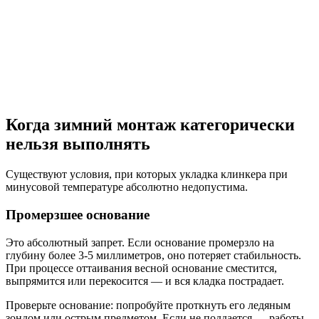
Когда зимний монтаж категорически
нельзя выполнять
Существуют условия, при которых укладка клинкера при
минусовой температуре абсолютно недопустима.
Промерзшее основание
Это абсолютный запрет. Если основание промерзло на
глубину более 3-5 миллиметров, оно потеряет стабильность.
При процессе оттаивания весной основание сместится,
выпрямится или перекосится — и вся кладка пострадает.
Проверьте основание: попробуйте проткнуть его ледяным
зондом или острым предметом. Если не поддается — работы