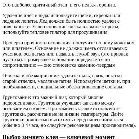
Это наиболее критичный этап, и его нельзя торопить.
Удаление инея и льда: используйте щетки, скребки или
ледяные лопаты. Лед должен быть полностью удален с
поверхности. Если основание слегка влажное от росы,
используйте тепловентилятор для просушивания.
Проверка прочности основания: постучите по нему молотком
или шпателем. Основание не должно иметь отслаиваемых
участков, осыпаться или издавать глухой звук (это признак
пустоты). Промерзшее основание определяется по
сопротивлению — оно становится каменно-твердым.
Очистка и обезжиривание: удалите пыль, грязь, остатки
старой отделки, масляные пятна. Используйте щетки и, при
необходимости, специальные обезжиривающие составы.
Грунтование: это важный шаг, который многие
недооценивают. Грунтовка улучшает адгезию между
основанием и клеем. При зимней укладке используйте
грунтовки, рассчитанные на низкие температуры. Дайте
грунтовке полностью высохнуть перед нанесением клея
(обычно 3-4 часа, но следуйте рекомендациям производителя).
Выбор зимнего клея — ключевой момент