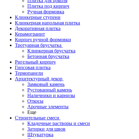
Плитка для цоколя
Плитка под кирпич
Ручная формовка
Клинкерные ступени
Клинкерная напольная плитка
Декоративная плитка
Керамогранит
Кирпич ручной формовки
Тротуарная брусчатка
Клинкерная брусчатка
Бетонная брусчатка
Ригельный кирпич
Гипсовая плитка
Термопанели
Архитектурный декор
Замковый камень
Рустованный камень
Наличники и карнизы
Откосы
Арочные элементы
Еще
Строительные смеси
Кладочные растворы и смеси
Затирки для швов
Штукатурка