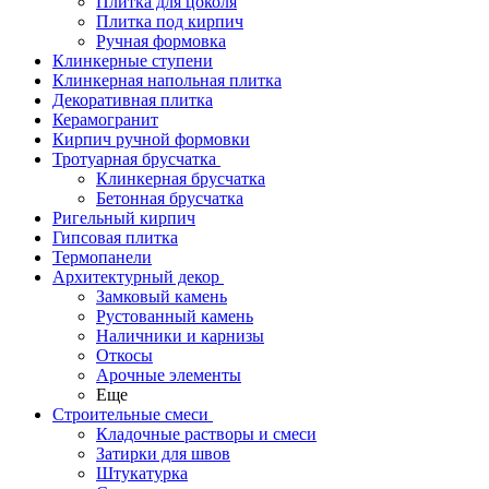
Плитка для цоколя
Плитка под кирпич
Ручная формовка
Клинкерные ступени
Клинкерная напольная плитка
Декоративная плитка
Керамогранит
Кирпич ручной формовки
Тротуарная брусчатка
Клинкерная брусчатка
Бетонная брусчатка
Ригельный кирпич
Гипсовая плитка
Термопанели
Архитектурный декор
Замковый камень
Рустованный камень
Наличники и карнизы
Откосы
Арочные элементы
Еще
Строительные смеси
Кладочные растворы и смеси
Затирки для швов
Штукатурка