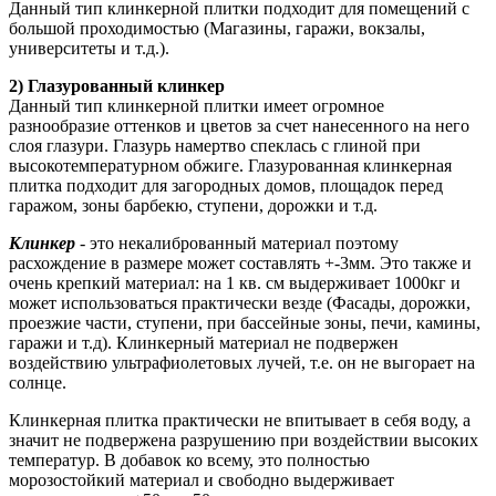
Данный тип клинкерной плитки подходит для помещений с
большой проходимостью (Магазины, гаражи, вокзалы,
университеты и т.д.).
2) Глазурованный клинкер
Данный тип клинкерной плитки имеет огромное
разнообразие оттенков и цветов за счет нанесенного на него
слоя глазури. Глазурь намертво спеклась с глиной при
высокотемпературном обжиге. Глазурованная клинкерная
плитка подходит для загородных домов, площадок перед
гаражом, зоны барбекю, ступени, дорожки и т.д.
Клинкер
- это некалиброванный материал поэтому
расхождение в размере может составлять +-3мм. Это также и
очень крепкий материал: на 1 кв. см выдерживает 1000кг и
может использоваться практически везде (Фасады, дорожки,
проезжие части, ступени, при бассейные зоны, печи, камины,
гаражи и т.д). Клинкерный материал не подвержен
воздействию ультрафиолетовых лучей, т.е. он не выгорает на
солнце.
Клинкерная плитка практически не впитывает в себя воду, а
значит не подвержена разрушению при воздействии высоких
температур. В добавок ко всему, это полностью
морозостойкий материал и свободно выдерживает